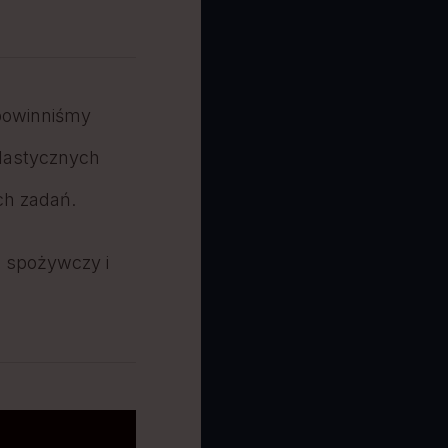
powinniśmy
lastycznych
ch zadań.
s spożywczy i