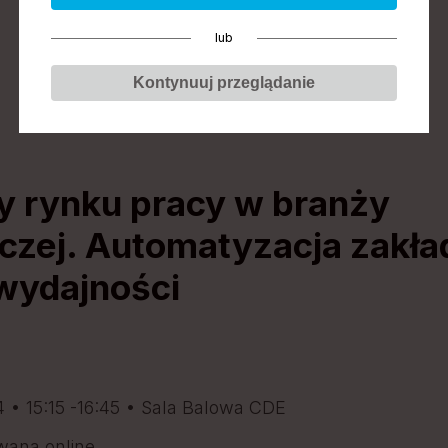
DZIEŃ 1
DZIEŃ 2
lub
2024.11.04
2024.11.05
Kontynuuj przeglądanie
y rynku pracy w branży
zej. Automatyzacja zakła
wydajności
4 • 15:15 -16:45 • Sala Balowa CDE
wana online