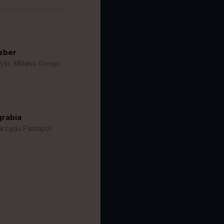
zber
tyki, Millano Group
grabia
arządu Pamapol