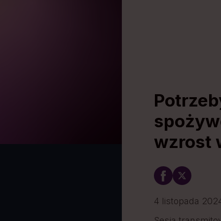
Potrzeb
spożywc
wzrost 
4 listopada 202
Sesja transmito