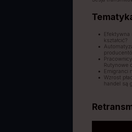
Tematyk
Efektywna 
kształcić?
Automatyza
producent
Pracownicy
Rutynowe 
Emigranci 
Wzrost płac
handel są 
Retransmi