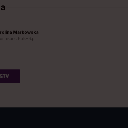
ja
rolina Markowska
ennikarz, PulsHR.pl
STY