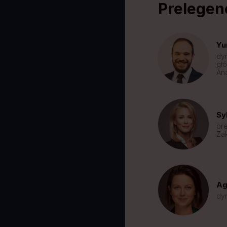
Prelegen
Yu
dy
głó
Ana
Sy
pr
Za
Ag
dy