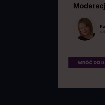
Moderac
Ka
dzi
WRÓĆ DO LI