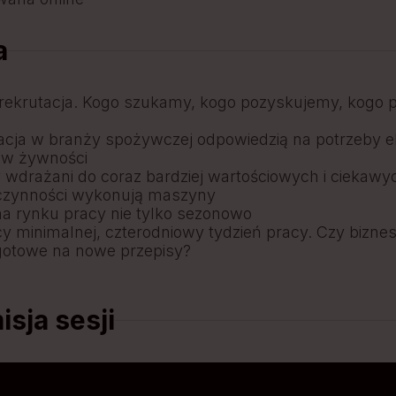
a
rekrutacja. Kogo szukamy, kogo pozyskujemy, kogo 
cja w branży spożywczej odpowiedzią na potrzeby e
ów żywności
 wdrażani do coraz bardziej wartościowych i ciekawy
czynności wykonują maszyny
na rynku pracy nie tylko sezonowo
y minimalnej, czterodniowy tydzień pracy. Czy bizne
gotowe na nowe przepisy?
sja sesji