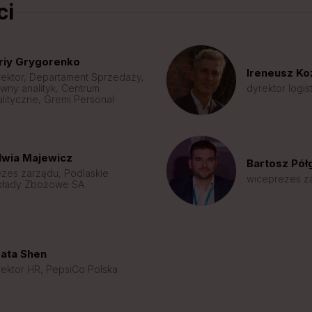
ci
riy Grygorenko
Ireneusz Ko
rektor, Departament Sprzedaży,
wny analityk, Centrum
dyrektor logis
lityczne, Gremi Personal
lwia Majewicz
Bartosz Pół
ezes zarządu, Podlaskie
wiceprezes z
kłady Zbożowe SA
ata Shen
rektor HR, PepsiCo Polska