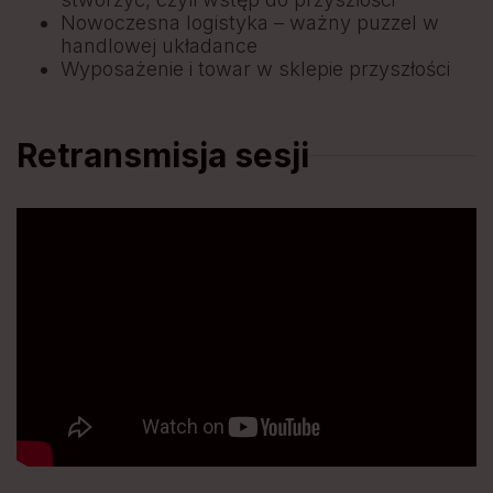
Nowoczesna logistyka – ważny puzzel w
handlowej układance
Wyposażenie i towar w sklepie przyszłości
Retransmisja sesji