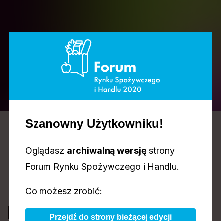
AGENDA
Szanowny Użytkowniku!
DZIEŃ 1
DZIEŃ 2
2024.11.04
2024.11.05
Oglądasz
archiwalną wersję
strony
Forum Rynku Spożywczego i Handlu.
Co możesz zrobić:
Nowy wymiar handlu,
Przejdź do strony bieżącej edycji