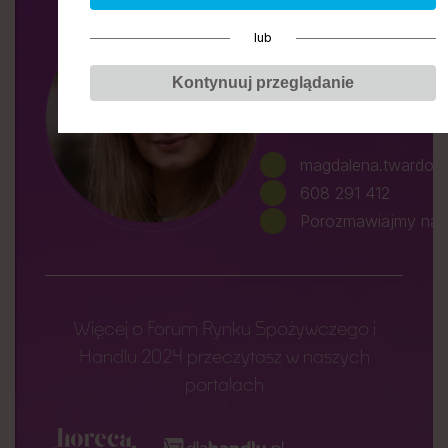
Magdalena
lub
Twardokęs
Kontynuuj przeglądanie
Dyrektorka sektora sp
i agro w Grupie PTWP
magdalena.twardok
608 291 412
Porozmawiajmy na L
Więcej o Forum Rynku Spożywczego i
Handlu 2024 przeczytasz w naszych
portalach