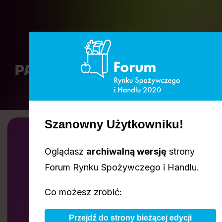
PARTNERZY I SPONSORZY
Szanowny Użytkowniku!
Zapraszamy do
Oglądasz
archiwalną wersję
strony
Forum Rynku Spożywczego i Handlu.
współpracy
Co możesz zrobić:
Przejdź do strony bieżącej edycji