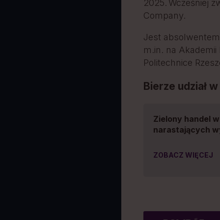
2025. Wcześniej zw
Company.
Jest absolwentem
m.in. na Akademii 
Politechnice Rzes
Bierze udział w
Zielony handel w 
narastających 
ZOBACZ WIĘCEJ