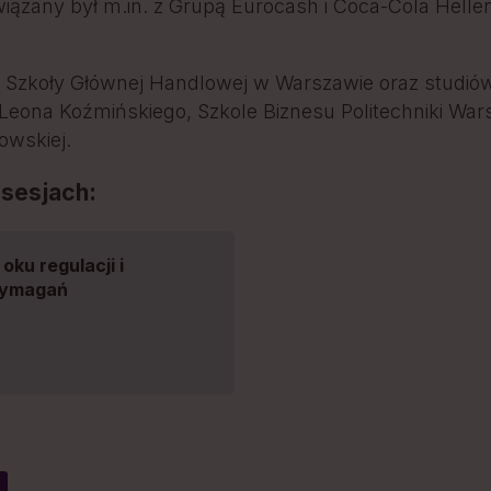
iązany był m.in. z Grupą Eurocash i Coca-Cola Hellen
 Szkoły Głównej Handlowej w Warszawie oraz studi
Leona Koźmińskiego, Szkole Biznesu Politechniki Wars
zowskiej.
 sesjach:
oku regulacji i
wymagań