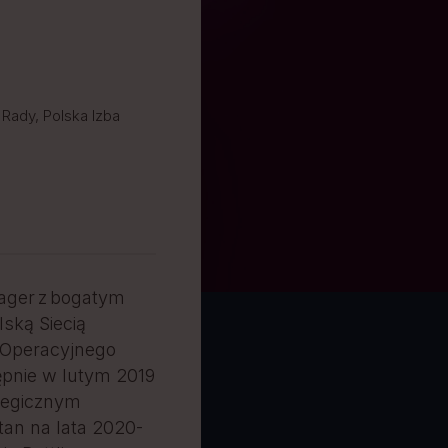
Rady, Polska Izba
nager z bogatym
ską Siecią
 Operacyjnego
ępnie w lutym 2019
ategicznym
tan na lata 2020-