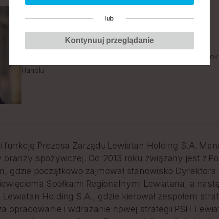
lub
Robert Rękas
Kontynuuj przeglądanie
Stanowisko:
prezes zarządu, Lewiatan Holding SA, członek 
Handlu
i funkcję Prezesa Zarządu Lewiatan Holding S.A. Ma
branży spożywczej. Od 2013 roku związany jest z Pol
n, gdzie początkowo zajmował stanowisko Dyrektora
iewięcioma Spółkami Regionalnymi Lewiatana, a nast
 Lewiatan Holding S.A., gdzie kierował zespołem str
a opracowanie i wdrażanie nowej strategii PSH Lewia