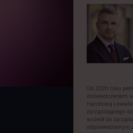
Od 2020 roku pełn
doświadczeniem w 
Handlową Lewiata
zarządzającego dz
wszedł do zarządu
odpowiedzialnym z