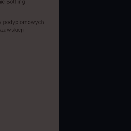
ic Bottling
ów podyplomowych
zawskiej i