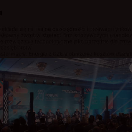
a
zekłada się na realne oszczędności i przewagi rynko
yskowny zwrot w strategii firm spożywczych i handlo
e rozwiązania technologiczne jako narzędzie dla zr
zedsiębiorstw
nsformacja. Energia z OZE a obniżenie kosztów działal
owanie opakowań, od tego zaczyna się realna zmiana
zwierząt jako element strategii ESG – od spełniania
o budowania zaufania konsumentów i wartości marki
sja sesji