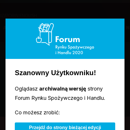
IZATOR
IN ENGLISH
U
AGENDA
PRELEGENCI
PARTNERZY
KONKURSY & 
Szanowny Użytkowniku!
AGENDA
Oglądasz
archiwalną wersję
strony
Forum Rynku Spożywczego i Handlu.
Co możesz zrobić:
Przejdź do strony bieżącej edycji