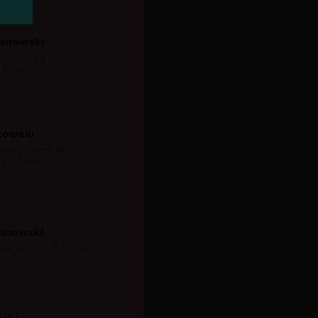
żanowski
komunikacji
, PepsiCo
kowski
nsowy na Europę
rs Wrigley
sinowski
ądzający, IPP Polska