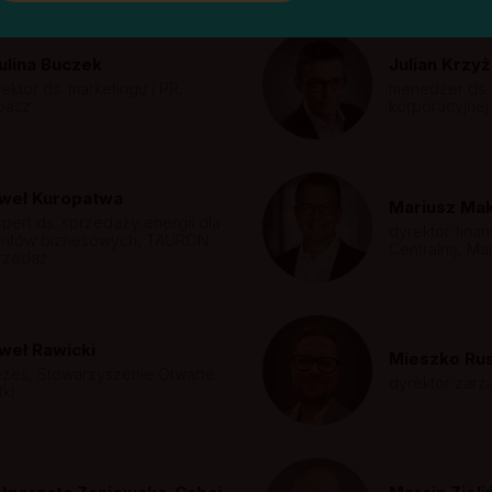
ulina Buczek
Julian Krzy
ektor ds. marketingu i PR,
menedżer ds. 
pasz
korporacyjnej
weł Kuropatwa
Mariusz Ma
pert ds. sprzedaży energii dla
dyrektor fina
ientów biznesowych, TAURON
Centralną, Ma
rzedaż
weł Rawicki
Mieszko Ru
ezes, Stowarzyszenie Otwarte
dyrektor zarz
tki