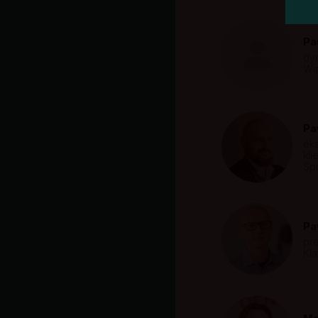
Pa
dyr
Wi
Pa
eks
kl
Sp
Pa
pr
Kla