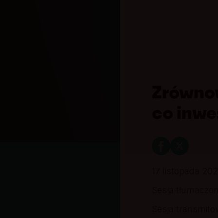
Zrównow
co inwe
17 listopada 202
Sesja tłumaczon
Sesja transmito