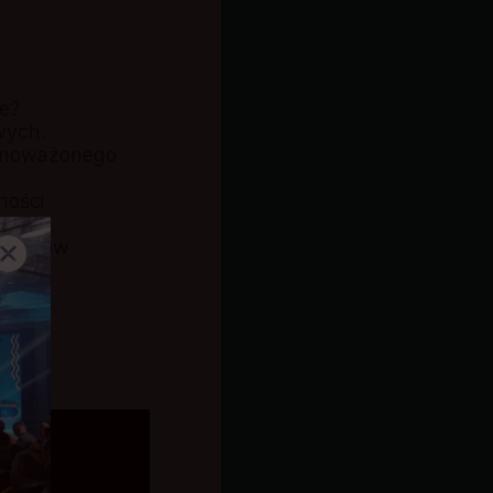
we?
wych.
ównoważonego
ności
 wymogów