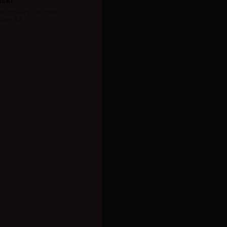
ński
sprzedaży i rozwoju,
skie SA