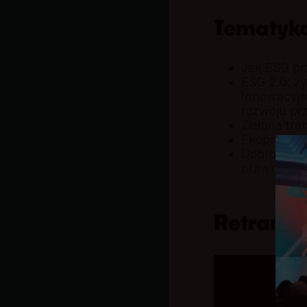
Tematyk
Jak ESG pr
ESG 2.0: z
Innowacyjn
rozwoju pr
Zielona tra
Ekoprojekt
Dobrostan 
prawnych d
Retransmi