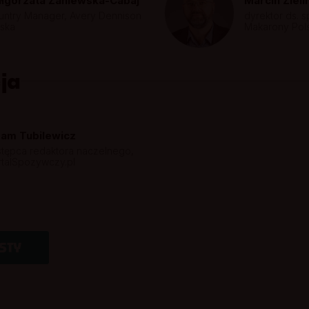
łgorzata Zaniewska-Cabaj
Marcin Zieli
untry Manager, Avery Dennison
dyrektor ds. 
lska
Makarony Pol
ja
am Tubilewicz
stępca redaktora naczelnego,
rtalSpozywczy.pl
STY