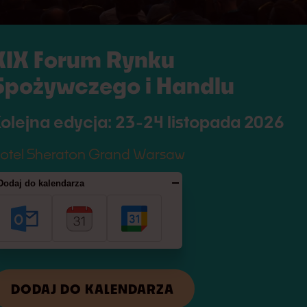
XIX Forum Rynku
Spożywczego i Handlu
olejna edycja: 23-24 listopada 2026
otel Sheraton Grand Warsaw
Dodaj do kalendarza
ci
DODAJ DO KALENDARZA