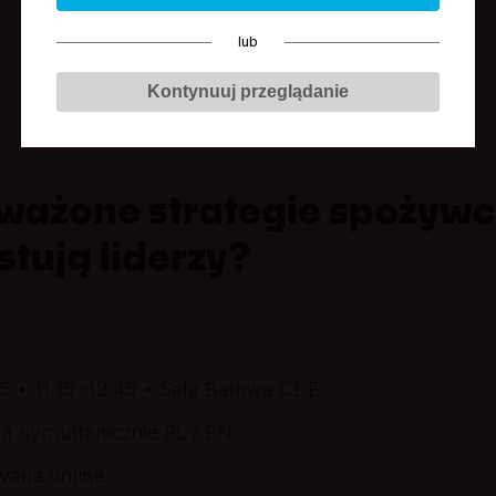
DZIEŃ 1
DZIEŃ 2
lub
2025.11.17
2025.11.18
Kontynuuj przeglądanie
ażone strategie spożywc
stują liderzy?
5 • 11:15 -12:45 • Sala Balowa CDE
a symultanicznie PL / EN
wana online