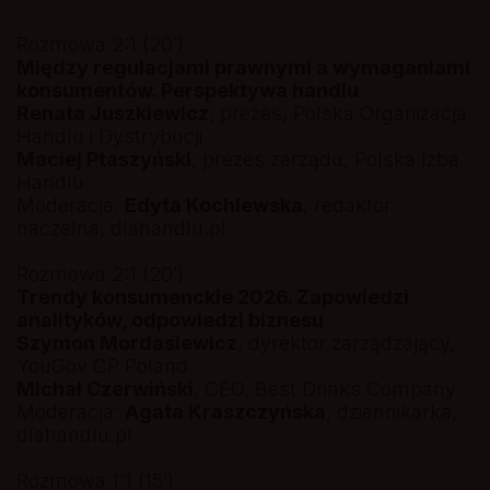
Rozmowa 2:1 (20’)
Między regulacjami prawnymi a wymaganiami
konsumentów. Perspektywa handlu
Renata Juszkiewicz
, prezes, Polska Organizacja
Handlu i Dystrybucji
Maciej Ptaszyński
, prezes zarządu, Polska Izba
Handlu
Moderacja:
Edyta Kochlewska
, redaktor
naczelna, dlahandlu.pl
Rozmowa 2:1 (20’)
Trendy konsumenckie 2026. Zapowiedzi
analityków, odpowiedzi biznesu
Szymon Mordasiewicz
, dyrektor zarządzający,
YouGov CP Poland
Michał Czerwiński
, CEO, Best Drinks Company
Moderacja:
Agata Kraszczyńska
, dziennikarka,
dlahandlu.pl
Rozmowa 1:1 (15’)