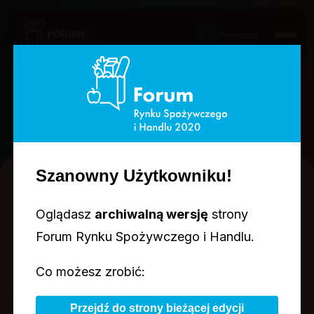
Rejestracja
AGENDA
Szanowny Użytkowniku!
DZIEŃ 1
DZIEŃ 2
2025.11.17
2025.11.18
Oglądasz
archiwalną wersję
strony
Forum Rynku Spożywczego i Handlu.
Co możesz zrobić:
Food&Retail Talks:
Przejdź do strony bieżącej edycji