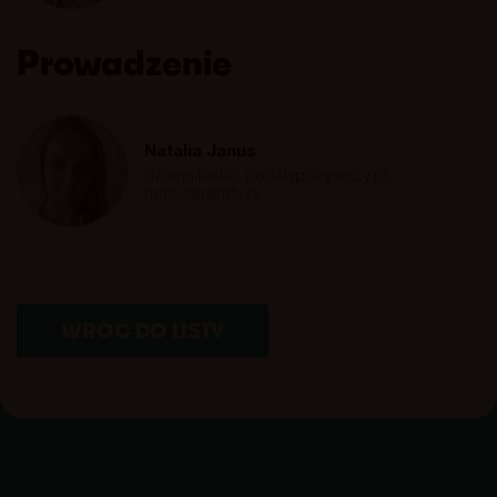
Prowadzenie
Natalia Janus
dziennikarka, portalspozywczy.pl,
horecatrends.pl
WRÓĆ DO LISTY