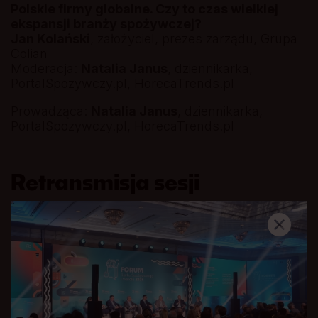
Polskie firmy globalne. Czy to czas wielkiej
ekspansji branży spożywczej?
Jan Kolański
, założyciel, prezes zarządu, Grupa
Colian
Moderacja:
Natalia Janus
, dziennikarka,
PortalSpozywczy.pl, HorecaTrends.pl
Prowadząca:
Natalia Janus
, dziennikarka,
PortalSpozywczy.pl, HorecaTrends.pl
Retransmisja sesji