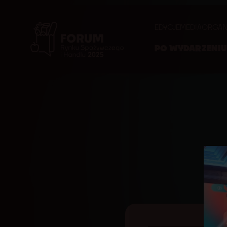
EDYCJE
MEDIA
ORGAN
PO WYDARZENI