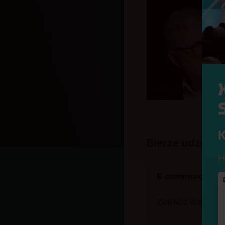
K
Bierze udział w
H
E-commerce nowe
ZOBACZ WIĘCEJ