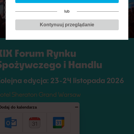
lub
Jacek Ziarno
Kontynuuj przeglądanie
Firma:
WNP Economic Trends
Stanowisko:
redaktor prowadzący
XIX Forum Rynku
Spożywczego i Handlu
olejna edycja: 23-24 listopada 2026
 sesjach:
otel Sheraton Grand Warsaw
j generacji
Dodaj do kalendarza