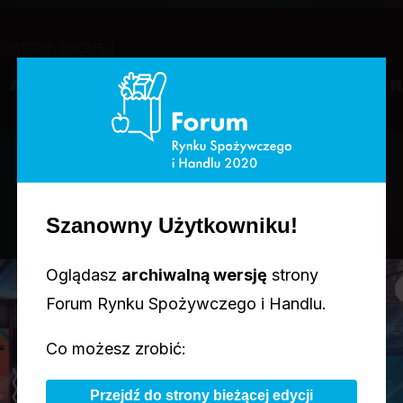
IZATOR
IN ENGLISH
U
AGENDA
PRELEGENCI
PARTNERZY
KONKURSY & 
Szanowny Użytkowniku!
PRELEGENCI
Oglądasz
archiwalną wersję
strony
Forum Rynku Spożywczego i Handlu.
Co możesz zrobić:
Przejdź do strony bieżącej edycji