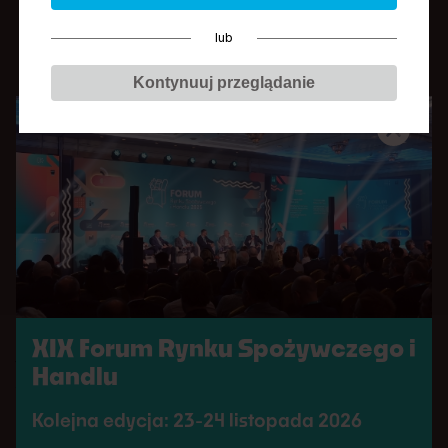
Joanna Hecht
lub
Firma:
Tetra Pak Sp. z o.o.
Stanowisko:
dyrektor ds. portfolio opakowań na Europę
Kontynuuj przeglądanie
Wschodnią
Odpowiada za kształtowanie strategii portfolio
opakowań Tetra Pak w 16 krajach Europy
Wschodniej. Dzięki ponad 20-letniemu
doświadczeniu, Joanna skutecznie łączy potrzeby
klientów z wymogami unijnych przepisów, w tym
PPWR, wspierając rozwój produktów, które nie
XIX Forum Rynku Spożywczego i
tylko odpowiadają na wyzwania rynku, ale też
Handlu
wyznaczają jego kierunek. Jej strategiczne
podejście do zarządzania portfolio przekłada się
Kolejna edycja: 23-24 listopada 2026
na realny wzrost biznesu w wielu branżach,