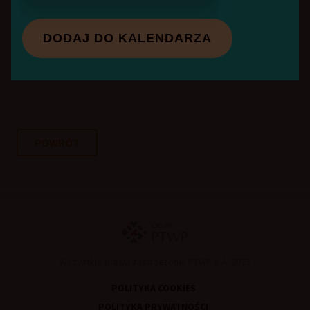
Handel wrażliwy na regulacje? Krajowe rozwiązania
DODAJ DO KALENDARZA
prawne a perspektywy branży
ZOBACZ WIĘCEJ
PRELEGENCI
POWRÓT
Wszystkie prawa zastrzeżone. PTWP S.A. 2025
POLITYKA COOKIES
POLITYKA PRYWATNOŚCI