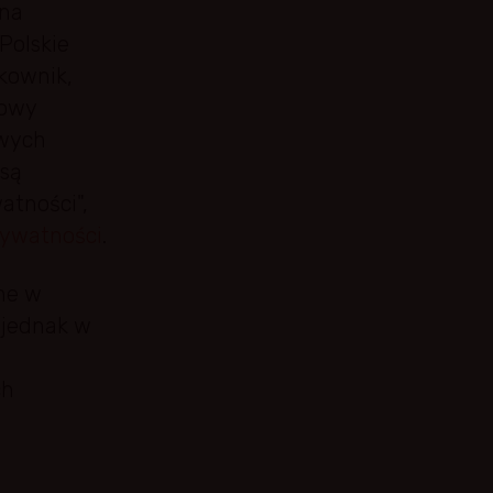
 na
Polskie
kownik,
iowy
owych
 są
atności",
rywatności
.
ne w
 jednak w
ch