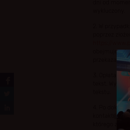
dni od momen
wykluczony.
2. W przypadk
poprzez złoże
https://www.
obejmuje udos
przekazanie p
3. Opłata lice
tekst. Wydaw
tekstu.
4. Po dokonan
kontakt@ptwp.
którego zamów