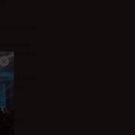
st
ycie licencji
Zamówienie
 przedruk oraz
netto za każdy
ej wyceny
dres
do tekstu,
iciel