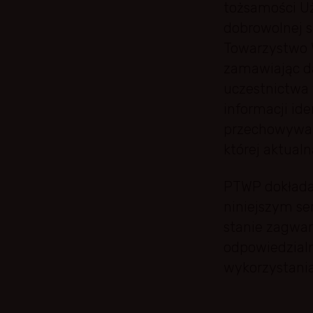
tożsamości U
dobrowolnej s
Towarzystwo W
zamawiając da
uczestnictwa 
informacji id
przechowywane
której aktual
PTWP dokładaj
niniejszym se
stanie zagwar
odpowiedzialn
wykorzystania