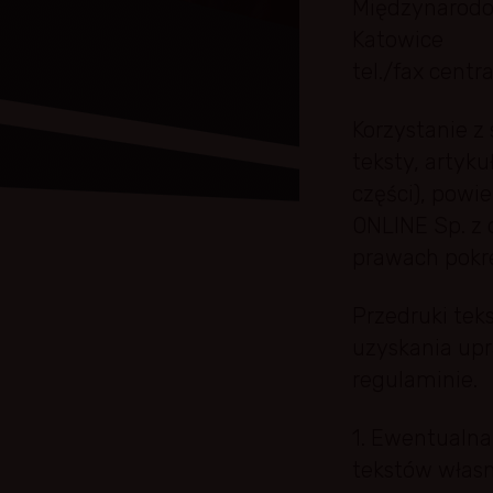
Międzynarodow
o
Katowice
i
H
tel./fax centr
a
n
d
Korzystanie z
l
teksty, artyk
u
części), powi
ONLINE Sp. z o
prawach pokre
Przedruki te
uzyskania up
regulaminie.
1. Ewentualn
tekstów własn