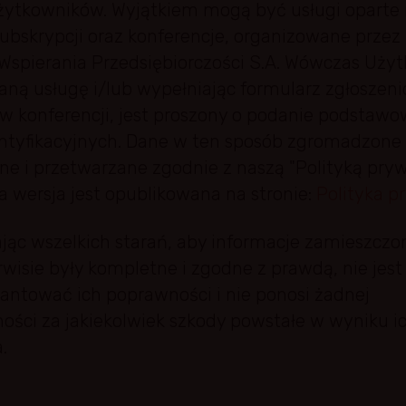
żytkowników. Wyjątkiem mogą być usługi oparte
ubskrypcji oraz konferencje, organizowane przez 
spierania Przedsiębiorczości S.A. Wówczas Użyt
ną usługę i/lub wypełniając formularz zgłoszen
w konferencji, jest proszony o podanie podstaw
entyfikacyjnych. Dane w ten sposób zgromadzone
 i przetwarzane zgodnie z naszą "Polityką pryw
na wersja jest opublikowana na stronie:
Polityka p
ąc wszelkich starań, aby informacje zamieszczo
rwisie były kompletne i zgodne z prawdą, nie jest
antować ich poprawności i nie ponosi żadnej
ości za jakiekolwiek szkody powstałe w wyniku i
.