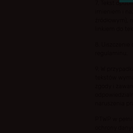
7. Tekst opub
imieniem i na
źródłowym), n
linkiem do te
8. Uiszczenie 
regulaminu.
9. W przypadk
tekstów wymag
zgody i zawar
odpowiedzialn
naruszenia p
PTWP w pełni 
ochrony dany