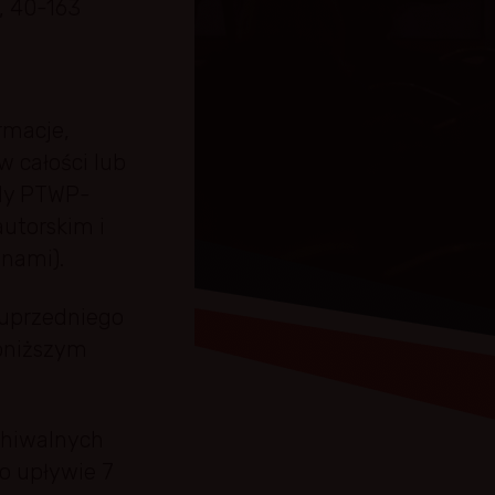
, 40-163
rmacje,
w całości lub
ody PTWP-
autorskim i
anami).
 uprzedniego
oniższym
chiwalnych
o upływie 7