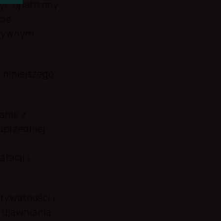
być opatrzony
cie
aktywnym
 niniejszego
anie z
uprzedniej
tacji i
rywatności i
 ujawniania