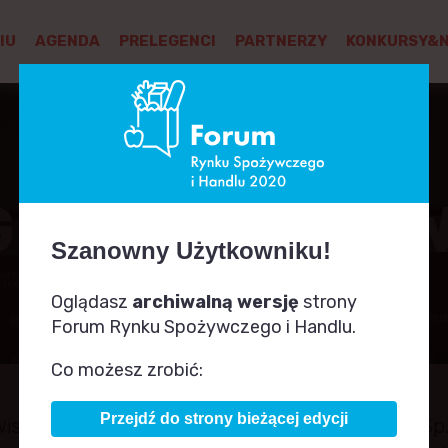
IU
AGENDA
PRELEGENCI
PARTNERZY
KONKURSY&
GULAMIN SERW
Szanowny Użytkowniku!
Oglądasz
archiwalną wersję
strony
Forum Rynku Spożywczego i Handlu.
Co możesz zrobić:
Przejdź do strony bieżącej edycji
su internetowego frsih.pl jest PTWP-ONLINE Sp. 