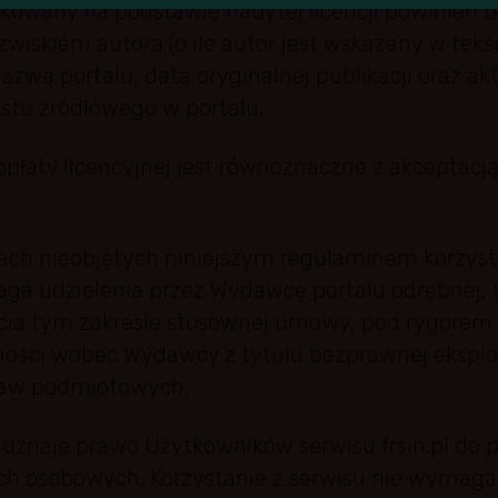
likowany na podstawie nabytej licencji powinien 
zwiskiem autora (o ile autor jest wskazany w tekś
azwą portalu, datą oryginalnej publikacji oraz 
kstu źródłowego w portalu.
opłaty licencyjnej jest równoznaczne z akceptacją
ach nieobjętych niniejszym regulaminem korzyst
a udzielenia przez Wydawcę portalu odrębnej, 
cia tym zakresie stosownej umowy, pod rygorem
ości wobec Wydawcy z tytułu bezprawnej eksploa
raw podmiotowych.
uznaje prawo Użytkowników serwisu frsih.pl do p
ch osobowych. Korzystanie z serwisu nie wymaga