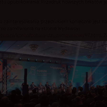
tu opublikowania. Przedruk nowszych tekstów je
u zainteresowania przedrukiem konieczne jest nab
nie zamówienia na stronie Wydawcy:
ptwp.pl/konto/potwierdz_zamowienie/97.html
. 
tępnienie tekstu wraz z licencją na jednorazowy
liku z tekstem w formie elektronicznej.
ncyjna wynosi 500 PLN (słownie: pięćset złotych) 
ca zastrzega sobie prawo dokonania indywidualn
iu zapłaty Licencjobiorca powinien przesłać na a
pl numer złożonego zamówienia wraz z linkiem 
ienie dotyczy. W odpowiedzi zwrotnej przedstaw