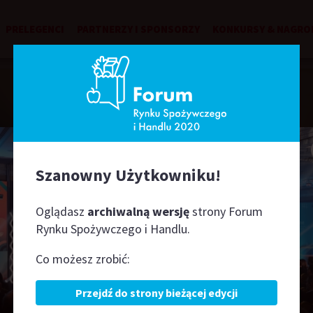
PRELEGENCI
PARTNERZY I SPONSORZY
KONKURSY & NAGRO
Prelegenci
Szanowny Użytkowniku!
Oglądasz
archiwalną wersję
strony Forum
G
H
J
K
L
M
N
O
P
R
S
Ś
T
U
W
Rynku Spożywczego i Handlu.
Co możesz zrobić:
Przejdź do strony bieżącej edycji
 RODZIEWICZ