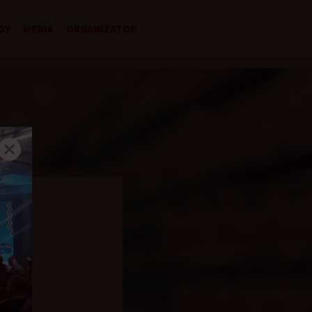
DY
MEDIA
ORGANIZATOR
Z
Ż