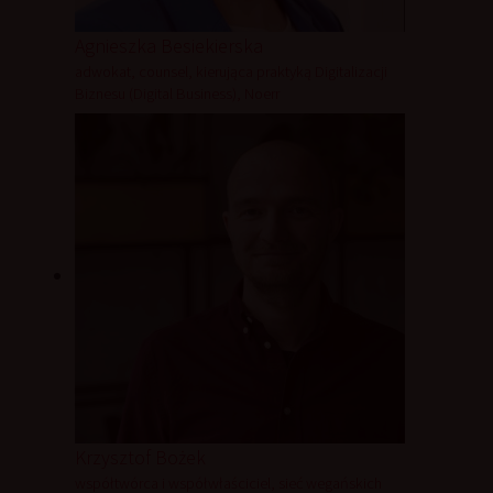
Agnieszka Besiekierska
adwokat, counsel, kierująca praktyką Digitalizacji
Biznesu (Digital Business), Noerr
Krzysztof Bożek
współtwórca i współwłaściciel, sieć wegańskich