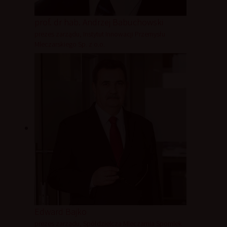
prof. dr hab. Andrzej Babuchowski
prezes zarządu, Instytut Innowacji Przemysłu
Mleczarskiego Sp. z o.o.
Edward Bajko
prezes zarządu, Spółdzielcza Mleczarnia Spomlek