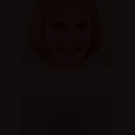
Paulina Gbur
specjalista ds. polityki, dyrekcja generalna ds. rynku
wewnętrznego, przemysłu, przedsiębiorczości i MŚP,
dział E4 usługi dla przedsiębiorstw, Komisja Europejska