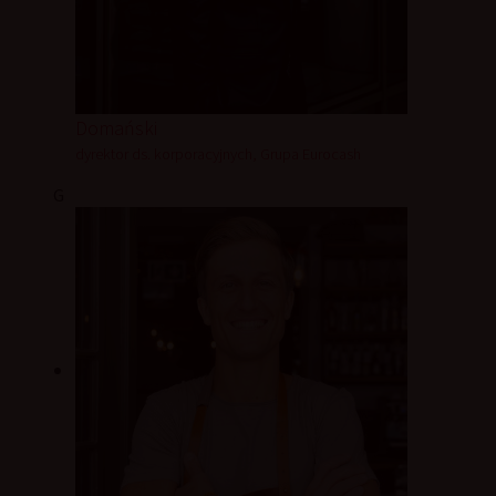
Domański
dyrektor ds. korporacyjnych, Grupa Eurocash
G