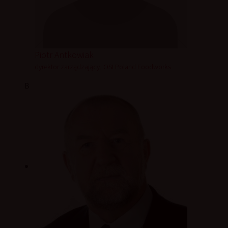
Piotr Antkowiak
dyrektor zarządzający, OSI Poland Foodworks
B