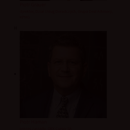
Piotr Grauer
dyrektor, Dział Usług Doradczych, Grupa Deal Advisory,
KPMG
H
Piotr Haman
prezes zarządu, OEX Cursor SA