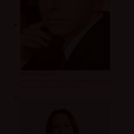
Marcin Bugalski
kierownik, działu marketingu, Uzdrowiska Kłodzkie SA,
Grupa PGU / marka STAROPOLANKA
C