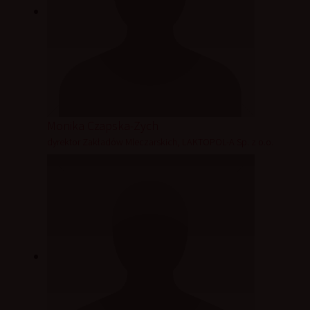
Monika Czapska-Zych
dyrektor Zakładów Mleczarskich, LAKTOPOL-A Sp. z o.o.