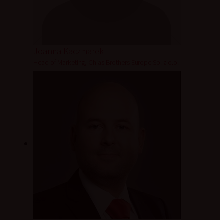
Joanna Kaczmarek
Head of Marketing, Chias Brothers Europe Sp. z o.o.