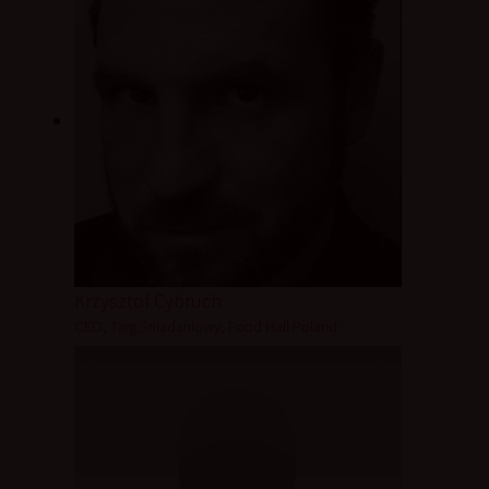
Krzysztof Cybruch
CEO, Targ Śniadaniowy, Food Hall Poland