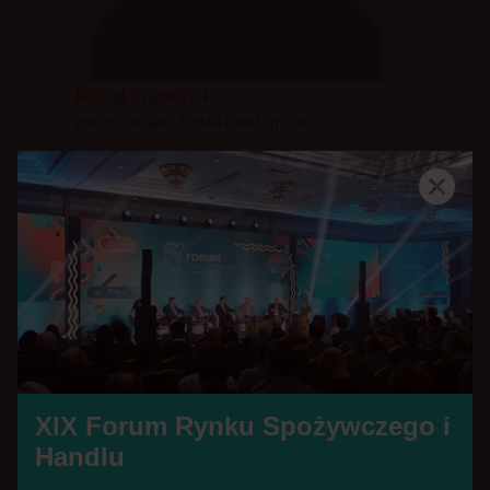
Michał Czerwiński
prezes zarządu, Purella Food Sp. z o.o.
D
XIX Forum Rynku Spożywczego i
Handlu