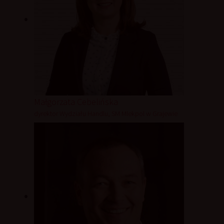
Małgorzata Cebelińska
dyrektor Wydziału Handlu, SM Mlekpol w Grajewie