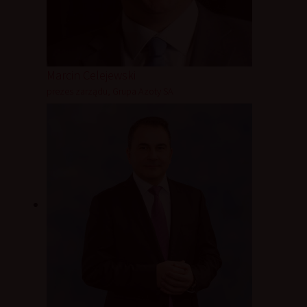
Marcin Celejewski
prezes zarządu, Grupa Azoty SA