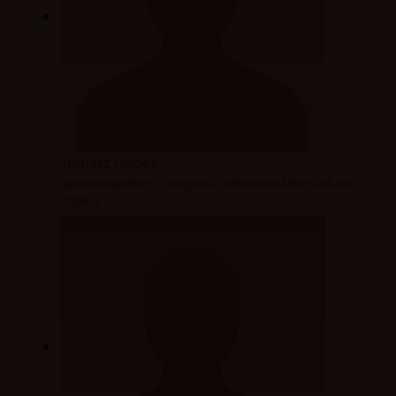
Tomasz Głasek
dyrektor handlowy, Okręgowa Spółdzielnia Mleczarska w
Piątnicy