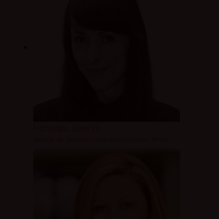
Honorata Jarocka
analityk ds. żywności i napojów w Polsce, Mintel