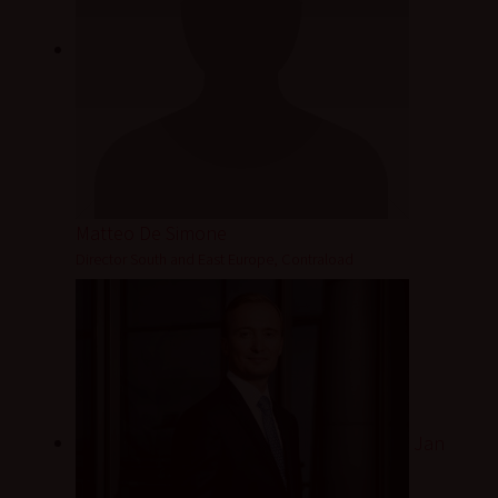
Matteo De Simone
Director South and East Europe, Contraload
Jan