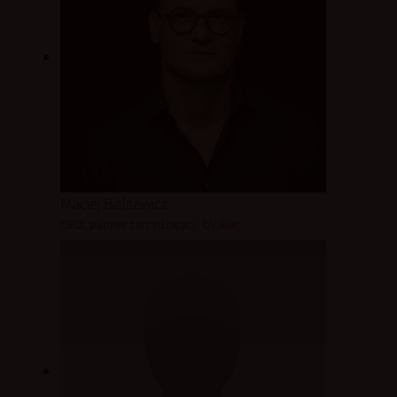
Maciej Balsewicz
CEO, partner zarządzający, bValue