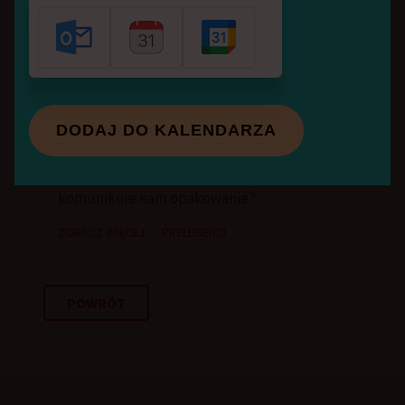
firmach rodzinnych.
BIERZE UDZIAŁ W SESJACH:
DODAJ DO KALENDARZA
Produkt przemawia do klienta - co
komunikuje nam opakowanie?
ZOBACZ WIĘCEJ
PRELEGENCI
POWRÓT