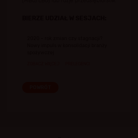
(MBO/LBO) lub fuzje przedsiębiorstw.
BIERZE UDZIAŁ W SESJACH:
2020 – rok zmian czy stagnacji?
Nowy impuls w konsolidacji branży
spożywczej
ZOBACZ WIĘCEJ
PRELEGENCI
POWRÓT