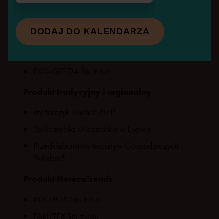
Innowacyjny produkt
DODAJ DO KALENDARZA
BROWAR BÓBR LIMANOWA Sp. z o.o.
Rodzinna Palarnia Coffee & Sons
EKO-GIEŁDA Sp. z o.o
Produkt tradycyjny i regionalny
Izydorczyk Michał -"IZI"
Spółdzielnia Mleczarska w Lisewie
Przedsiębiorstwo Inicjatyw Gospodarczych
"Mixbud".
Produkt HorecaTrends
BUCHCIK Sp. z o.o
FARUTEX Sp. z o.o.