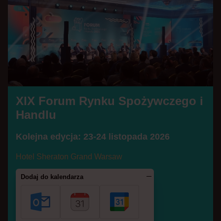
odbędzie się 6 listopada 2023 w hotel Sheraton
Grand Warsaw.
TEGOROCZNI LAUREACI W
POSZCZEGÓLNYCH KATEGORIACH:
Produkt marki własnej
XIX Forum Rynku Spożywczego i
EKO-GIEŁDA
Handlu
Żabka Polska
Kolejna edycja: 23-24 listopada 2026
Lewiatan Holding SA
Hotel Sheraton Grand Warsaw
Produkt wysokiej jakości
Dodaj do kalendarza
Euroser Dairy Group
Mowi Poland Sales SA
Trend Spirits Sp. z o.o.