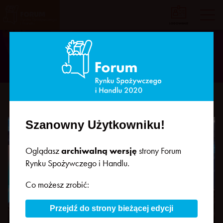
LOGOWANIE
F
o
WSPÓŁPRACA
r
u
m
R
y
n
Szanowny Użytkowniku!
Firmy zainteresowane współpracą
k
u
komercyjną prosimy o kontakt z:
Oglądasz
archiwalną wersję
strony Forum
S
Rynku Spożywczego i Handlu.
p
o
Co możesz zrobić:
ż
y
Przejdź do strony bieżącej edycji
w