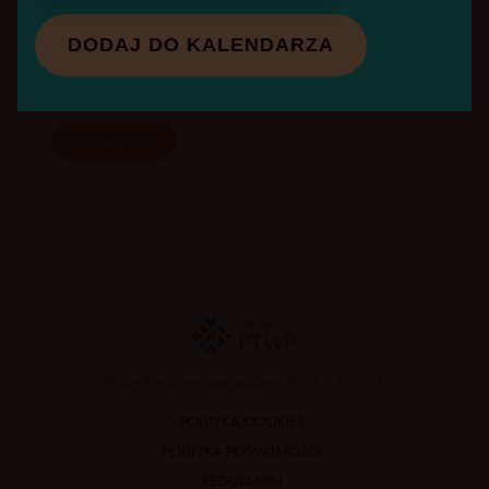
przyszłość handlu: e-commerce,
omnichannel, data marketing
DODAJ DO KALENDARZA
ZOBACZ WIĘCEJ
PRELEGENCI
POWRÓT
Wszystkie prawa zastrzeżone. PTWP S.A. 2025
POLITYKA COOKIES
POLITYKA PRYWATNOŚCI
REGULAMIN